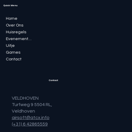
Quick Menu
Home
Over Ons
Huisregels
Evenementen
Uitje
Games
Contact
Contact
VELDHOVEN
Turfweg 9 5504 RL,
Veldhoven
airsoft@atcx.info
(+31) 6 42865559