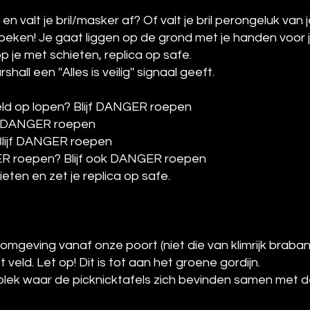
n valt je bril/masker af? Of valt je bril perongeluk van 
oeken! Je gaat liggen op de grond met je handen voor 
 je met schieten, replica op safe.
ll een ''Alles is veilig'' signaal geeft.
veld op lopen? Blijf DANGER roepen
ijf DANGER roepen
 Blijf DANGER roepen
R roepen? Blijf ook DANGER roepen
eten en zet je replica op safe.
omgeving vanaf onze poort (niet die van klimrijk braban
eld. Let op! Dit is tot aan het groene gordijn.
plek waar de picknicktafels zich bevinden samen met d