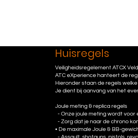
ATCX Airso
Huisregels
Veiligheidsregelement ATCX Vel
ATC eXperience hanteert de rege
Hieronder staan de regels welke 
Je dient bij aanvang van het eve
Joule meting & replica regels
- Onze joule meting wordt voor e
- Zorg dat je naar de chrono ko
• De maximale Joule & BB-gewic
- Assault, shotguns, pistols, revo