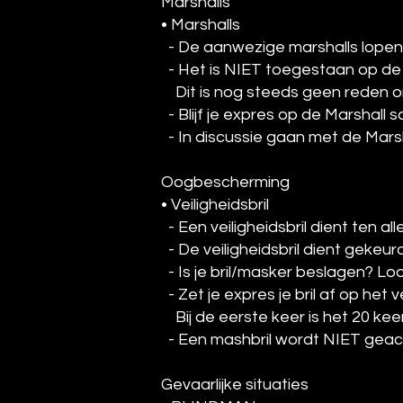
Marshalls
• Marshalls
- De aanwezige marshalls lopen in
- Het is NIET toegestaan op de M
Dit is nog steeds geen reden om
- Blijf je expres op de Marshall 
- In discussie gaan met de Marsha
Oogbescherming
• Veiligheidsbril
- Een veiligheidsbril dient ten 
- De veiligheidsbril dient gekeurd 
- Is je bril/masker beslagen? L
- Zet je expres je bril af op he
Bij de eerste keer is het 20 kee
- Een mashbril wordt NIET geacce
Gevaarlijke situaties