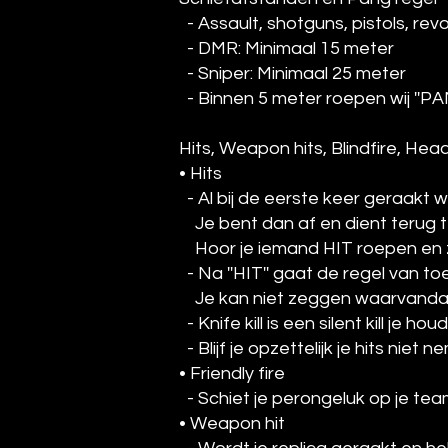
- Assault, shotguns, pistols, rev
- DMR: Minimaal 15 meter
- Sniper: Minimaal 25 meter
- Binnen 5 meter roepen wij ''PAN
Hits, Weapon hits, Blindfire, He
• Hits
- Al bij de eerste keer geraakt w
Je bent dan af en dient terug t
Hoor je iemand HIT roepen en z
- Na ''HIT'' gaat de regel van toe
Je kan niet zeggen waarvandaan 
- Knife kill is een silent kill je
- Blijf je opzettelijk je hits nie
• Friendly fire
- Schiet je perongeluk op je t
• Weapon hit