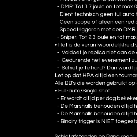
- DMR: Tot 1.7 joule en tot max 
Dient technisch geen full auto 
Geen scope of alleen een red do
Speedtriggeren met een DMR i
- Sniper: Tot 2.3 joule en tot max 
• Het is de verantwoordelijkheid 
- Voldoet je replica niet aan de
- Gedurende het evenement zull
- Schiet je te hard? Dan wordt je
Let op dat HPA altijd een tourn
Alle BB's die worden gebruikt op
• Full-auto/Single shot
- Er wordt altijd per dag bekeken
- De Marshalls behouden altijd he
- De Marshalls behouden altijd 
- Binairy trigger is NIET toegesta
Schietafstanden en Pang regel