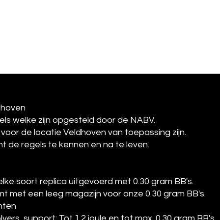
ft Veldhoven
dhoven
ls welke zijn opgesteld door de NABV.
voor de locatie Veldhoven van toepassing zijn.
nt de regels te kennen en na te leven.
lke soort replica uitgevoerd met 0.30 gram BB's.
mt met een leeg magazijn voor onze 0.30 gram BB's.
hten
lvers, support: Tot 1.2 joule en tot max. 0.30 gram BB's.