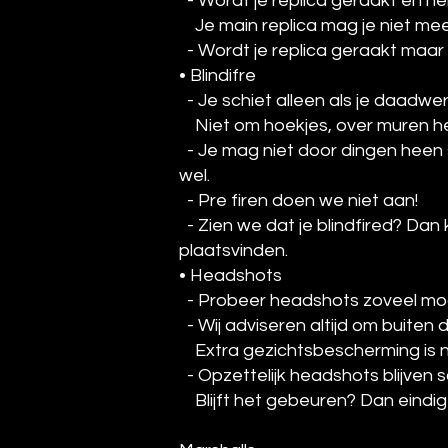
- Wordt je replica geraakt en h
Je main replica mag je niet me
- Wordt je replica geraakt maar h
• Blindifre
- Je schiet alleen als je daadwer
Niet om hoekjes, over muren heen
- Je mag niet door dingen heen 
wel.
- Pre firen doen we niet aan!
- Zien we dat je blindfired? Dan
plaatsvinden.
• Headshots
- Probeer headshots zoveel moge
- Wij adviseren altijd om buiten
Extra gezichtsbescherming is ni
- Opzettelijk headshots blijven 
Blijft het gebeuren? Dan eindigt