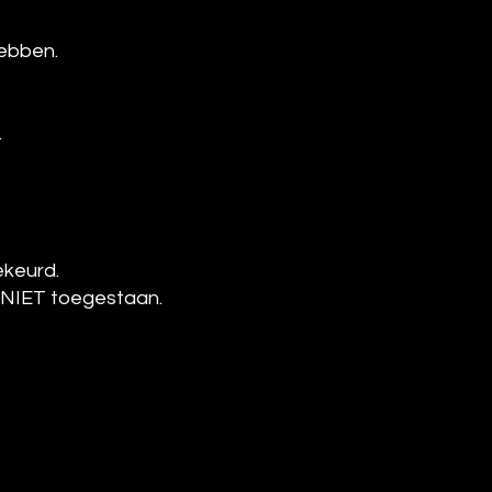
hebben.
.
ekeurd.
jn NIET toegestaan.