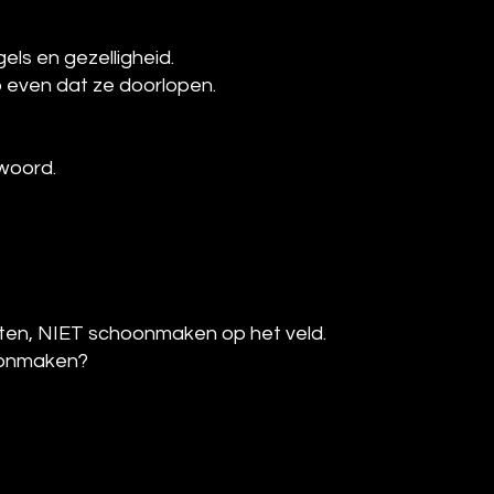
els en gezelligheid.
p even dat ze doorlopen.
 woord.
tten, NIET schoonmaken op het veld.
hoonmaken?