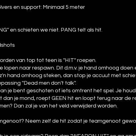
olvers en support: Minimaal 5 meter
G'' en schieten we niet. PANG telt als hit.
adshots
orden van top tot teen is ''HIT'' roepen.
e lopen naar respawn. Dit d.m.v. je hand omhoog doen e
'n hand omhoog steken, dan stop je accuut met schie
passing ''Dead men don't talk''.
je bent geschoten of iets omtrent het spel. Je houd
 houdt dan je mond, roept GEEN hit en loopt terug naar de
t nemen? Dan zal je van het veld verwijderd worden.
eamgenoot? Neem zelf de hit zodat je teamgenoot gewo