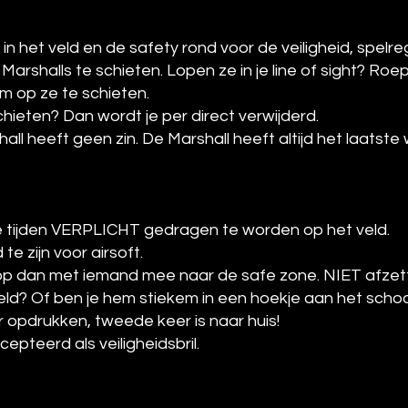
 het veld en de safety rond voor de veiligheid, spelreg
arshalls te schieten. Lopen ze in je line of sight? Roe
 op ze te schieten.
schieten? Dan wordt je per direct verwijderd.
ll heeft geen zin. De Marshall heeft altijd het laatste
alle tijden VERPLICHT gedragen te worden op het veld.
te zijn voor airsoft.
oop dan met iemand mee naar de safe zone. NIET afze
t veld? Of ben je hem stiekem in een hoekje aan het sc
r opdrukken, tweede keer is naar huis!
pteerd als veiligheidsbril.