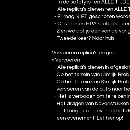
- In de safety is ten ALLE TIJDE
- Alle replica's dienen ten ALL
- Er mag NIET geschoten worden 
- Ook dienen HPA replica's geen m
Zien we dat je een van de vorige
Tweede keer? Naar huis!
Vervoeren replica's en gear
• Vervoeren
- Alle replica's dienen in afges
Op het terrein van Klimrijk Brab
Op het terrein van Klimrijk Brab
vervoeren van de auto naar he
- Het is verboden om te reizen i
Het dragen van bovenstukken in 
niet toegestaan evenals het dra
een evenement. Let hier op!