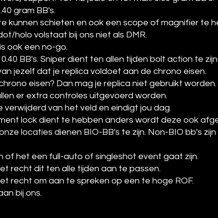
0.40 gram BB's.
te kunnen schieten en ook een scope of magnifier te 
t/holo volstaat bij ons niet als DMR.
s ook een no-go.
0.40 BB's. Sniper dient ten allen tijden bolt action te zijn
van jezelf dat je replica voldoet aan de chrono eisen.
 chrono eisen? Dan mag je replica niet gebruikt worden.
en er extra controles uitgevoerd worden.
 verwijderd van het veld en eindigt jou dag.
ament lock dient te hebben anders wordt deze ook afg
 onze locaties dienen BIO-BB's te zijn. Non-BIO bb's zi
 of het een full-auto of singleshot event gaat zijn.
t recht dit ten alle tijden aan te passen.
het recht om aan te spreken op een te hoge ROF.
an bij ons.