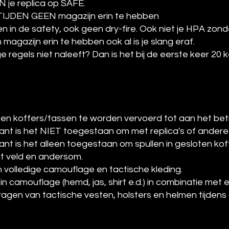
N je replica op SAFE.
E TIJDEN GEEN magazijn erin te hebben
in de safety, ook geen dry-fire. Ook niet je HPA zonde
agazijn erin te hebben ook al is je slang eraf.
 regels niet naleeft? Dan is het bij de eerste keer 20
loten koffers/tassen te worden vervoerd tot aan het be
ant is het NIET toegestaan om met replica's of andere
ant is het alleen toegestaan om spullen in gesloten kof
t veld en andersom.
n volledige camouflage en tactische kleding.
camouflage (hemd, jas, shirt e.d.) in combinatie met 
gen van tactische vesten, holsters en helmen tijdens 