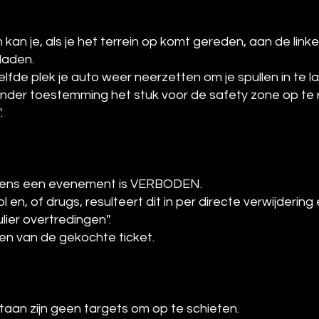
n kan je, als je het terrein op komt gereden, aan de lin
laden.
lfde plek je auto weer neerzetten om je spullen in te l
er toestemming het stuk voor de safety zone op te rij
.
ijdens een evenement is VERBODEN.
en, of drugs, resulteert dit in per directe verwijderin
ier overtredingen''.
n van de gekochte ticket.
 staan zijn geen targets om op te schieten.