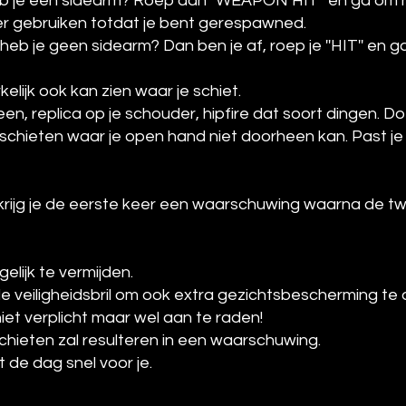
eb je een sidearm? Roep dan ''WEAPON HIT'' en ga om 
er gebruiken totdat je bent gerespawned.
eb je geen sidearm? Dan ben je af, roep je ''HIT'' en g
kelijk ook kan zien waar je schiet.
, replica op je schouder, hipfire dat soort dingen. Do
schieten waar je open hand niet doorheen kan. Past 
 krijg je de eerste keer een waarschuwing waarna de tw
lijk te vermijden.
 de veiligheidsbril om ook extra gezichtsbescherming te
et verplicht maar wel aan te raden!
schieten zal resulteren in een waarschuwing.
 de dag snel voor je.