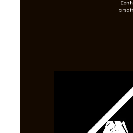
Een h
airsof