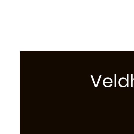
ATCX Airso
Veld