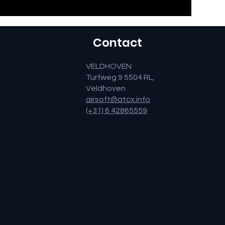
Contact
VELDHOVEN
Turfweg 9 5504 RL,
Veldhoven
airsoft@atcx.info
(+31) 6 42865559