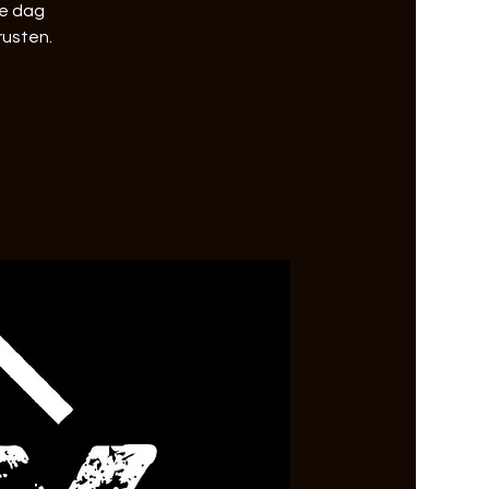
ge dag
rusten.