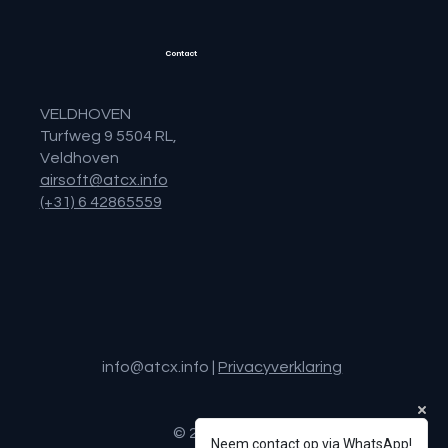
Contact
VELDHOVEN
Turfweg 9 5504 RL,
Veldhoven
airsoft@atcx.info
(+31) 6 42865559
info@atcx.info
|
Privacyverklaring
© 2025 ATCX.
Neem contact op via WhatsApp!