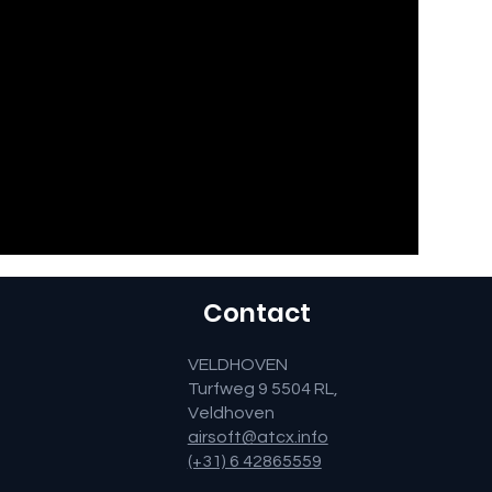
Contact
VELDHOVEN
Turfweg 9 5504 RL,
Veldhoven
airsoft@atcx.info
(+31) 6 42865559