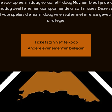
 je voor op een middag vol actie! Middag Mayhem biedt je de 
middag deel te nemen aan spannende airsoft missies. Deze se
t voor spelers die hun middag willen vullen met intense gevec
strategie.
Tickets zijn niet te koop
Andere evenementen bekijken