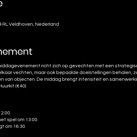
e
4 RL Veldhoven, Nederland
enement
iddagevenement richt zich op gevechten met een strategis
elkaar vechten, maar ook bepaalde doelstellingen behalen, z
len van objecten. De middag brengt intensiteit en samenwerki
uurkit (€40)
2:00.
het spel om 13:00.
t om 16:30.