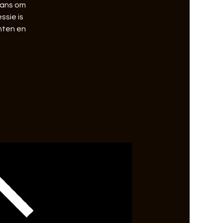
kans om
ssie is
hten en