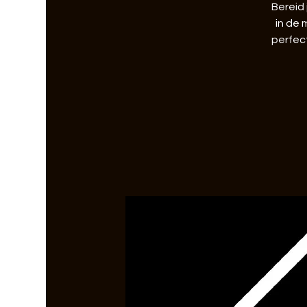
Bereid
in de 
perfec