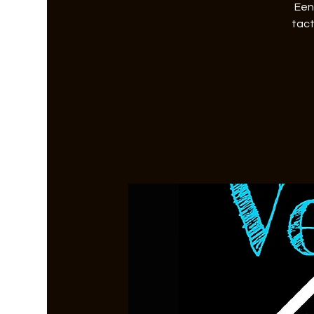
Een
tact