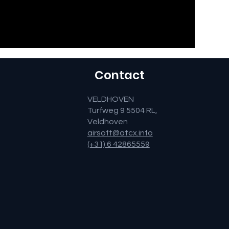
Contact
VELDHOVEN
Turfweg 9 5504 RL,
Veldhoven
airsoft@atcx.info
(+31) 6 42865559