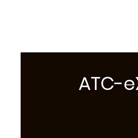
ATCX Airso
ATC-eX