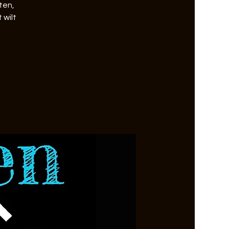
ten,
 wilt