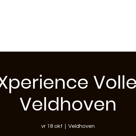
ft Veldhoven
perience Voll
Veldhoven
vr 18 okt
  |  
Veldhoven