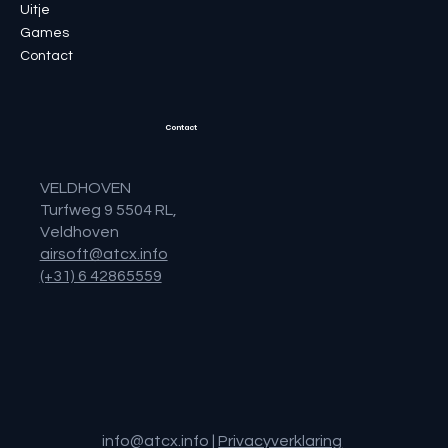
Uitje
Games
Contact
Contact
VELDHOVEN
Turfweg 9 5504 RL,
Veldhoven
airsoft@atcx.info
(+31) 6 42865559
info@atcx.info
|
Privacyverklaring