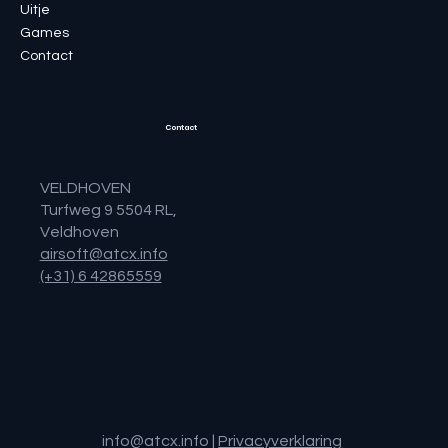
Uitje
Games
Contact
Contact
VELDHOVEN
Turfweg 9 5504 RL,
Veldhoven
airsoft@atcx.info
(+31) 6 42865559
info@atcx.info
|
Privacyverklaring