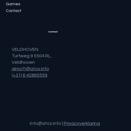
Games
Contact
Contact
VELDHOVEN
Turfweg 9 5504 RL,
Veldhoven
airsoft@atcx.info
(+31) 6 42865559
info@atcx.info
|
Privacyverklaring