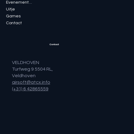
Evenementen
Uitje
Games
Contact
Contact
VELDHOVEN
Turfweg 9 5504 RL,
Veldhoven
airsoft@atcx.info
(+31) 6 42865559