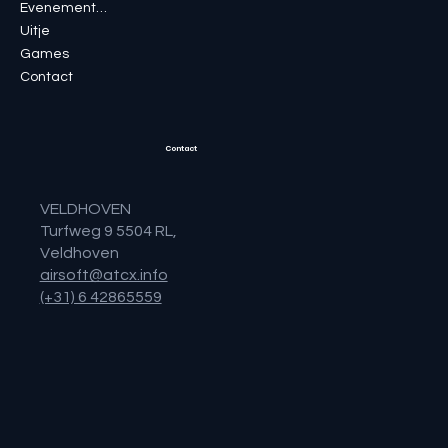
Evenementen
Uitje
Games
Contact
Contact
VELDHOVEN
Turfweg 9 5504 RL,
Veldhoven
airsoft@atcx.info
(+31) 6 42865559