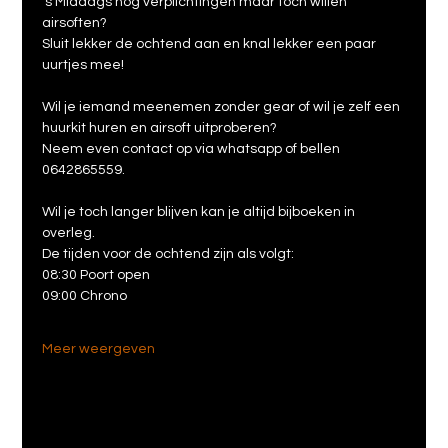
's Middags nog verplichtingen maar toch willen 
airsoften?
Sluit lekker de ochtend aan en knal lekker een paar 
uurtjes mee!
Wil je iemand meenemen zonder gear of wil je zelf een 
huurkit huren en airsoft uitproberen?
Neem even contact op via whatsapp of bellen 
0642865559.
Wil je toch langer blijven kan je altijd bijboeken in 
overleg.
De tijden voor de ochtend zijn als volgt:
08:30 Poort open
09:00 Chrono
Meer weergeven