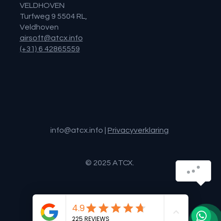
VELDHOVEN
Turfweg 9 5504 RL,
Veldhoven
airsoft@atcx.info
(+31) 6 42865559
info@atcx.info
|
Privacyverklaring
© 2025 ATCX.