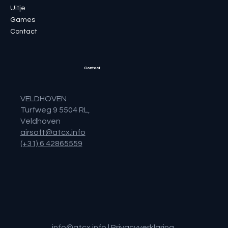
Uitje
Games
Contact
Contact
VELDHOVEN
Turfweg 9 5504 RL,
Veldhoven
airsoft@atcx.info
(+31) 6 42865559
info@atcx.info
|
Privacyverklaring