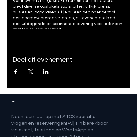
Veldhoven! Dit uitgestrekte terrein van 1,5 hectare
biedt diverse obstakels zoals forten, uitkijktorens,
huisjes en loopgraven. Of je nu een beginner bent of
een doorgewinterde veteraan, dit evenement biedt
een uitdagende en spannende ervaring voor iedereen.
Wat kun je verwachten?
Intensieve Gevechten:
Werk samen met je team
om strategische doelen te bereiken en de
tegenstander te verslaan.
Deel dit evenement
Uitdagende Obstakels:
Verdedig forten, duik in
loopgraven en maak gebruik van schuilplaatsen
om je tegenstanders te slim af te zijn.
Professionele Begeleiding:
Onze ervaren
instructeurs zorgen voor een veilige en plezierige
ervaring met uitgebreide veiligheidsbriefings.
Boek nu je tickets voor een onvergetelijke ochtend vol
ATCX
actie en avontuur!
Tickets Kopen:
ATCX Website
Neem contact op met ATCX voor al je
Contactinformatie:
vragen en reserveringen! Wij zijn bereikbaar
E-mail: info@atcxperience.nl
via e-mail, telefoon en WhatsApp en
Telefoon: +31 6 12345678
streven ernaar om binnen 24 uur te