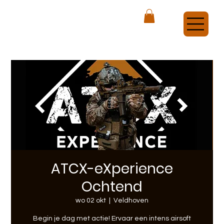
ATCX Airsoft Veldhoven
ATCX-eXperience
Ochtend
wo 02 okt
  |  
Veldhoven
Begin je dag met actie! Ervaar een intens airsoft