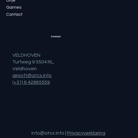
Uitje
Games
Contact
Contact
VELDHOVEN
Turfweg 9 5504 RL,
Veldhoven
airsoft@atcx.info
(+31) 6 42865559
info@atcx.info
|
Privacyverklaring