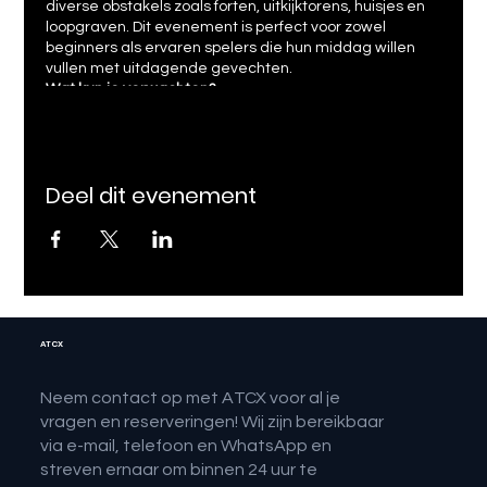
diverse obstakels zoals forten, uitkijktorens, huisjes en
loopgraven. Dit evenement is perfect voor zowel
beginners als ervaren spelers die hun middag willen
vullen met uitdagende gevechten.
Wat kun je verwachten?
Intensieve Gevechten:
Werk samen met je team
om strategische doelen te bereiken en de
tegenstander te verslaan.
Deel dit evenement
Uitdagende Obstakels:
Verdedig forten, duik in
loopgraven en maak gebruik van schuilplaatsen
om je tegenstanders te slim af te zijn.
Professionele Begeleiding:
Onze ervaren
instructeurs zorgen voor een veilige en plezierige
ervaring met uitgebreide veiligheidsbriefings.
Boek nu je tickets voor een onvergetelijke middag vol
ATCX
actie en avontuur!
Tickets Kopen:
ATCX Website
Neem contact op met ATCX voor al je
Contactinformatie:
vragen en reserveringen! Wij zijn bereikbaar
E-mail: info@atcxperience.nl
via e-mail, telefoon en WhatsApp en
Telefoon: +31 6 12345678
streven ernaar om binnen 24 uur te