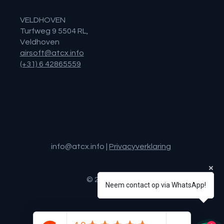
VELDHOVEN
Turfweg 9 5504 RL,
Veldhoven
airsoft@atcx.info
(+31) 6 42865559
info@atcx.info
|
Privacyverklaring
© 2025 ATCX.
Neem contact op via WhatsApp!