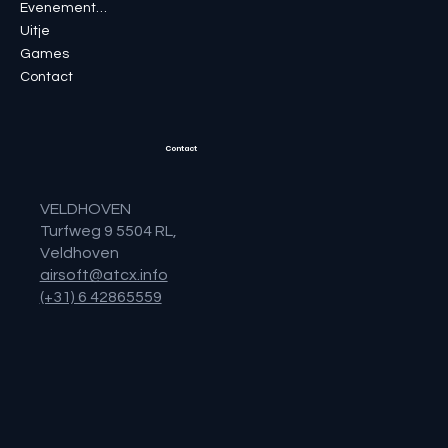
Evenementen
Uitje
Games
Contact
Contact
VELDHOVEN
Turfweg 9 5504 RL,
Veldhoven
airsoft@atcx.info
(+31) 6 42865559